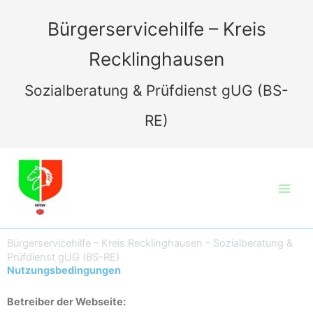
Zum
Inhalt
Bürgerservicehilfe – Kreis
springen
Recklinghausen
Sozialberatung & Prüfdienst gUG (BS-
RE)
Bürgerservicehilfe – Kreis Recklinghausen – Sozialberatung &
Prüfdienst gUG (BS-RE)
Nutzungsbedingungen
Betreiber der Webseite: