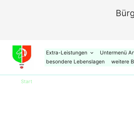
Zum
Bürg
Inhalt
springen
Extra-Leistungen
Untermenü An
besondere Lebenslagen
weitere B
Start