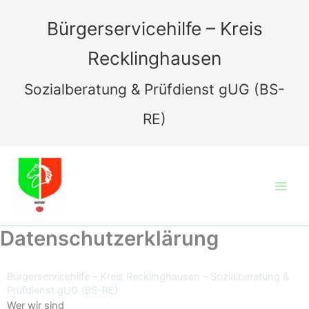
Zum
Inhalt
Bürgerservicehilfe – Kreis
springen
Recklinghausen
Sozialberatung & Prüfdienst gUG (BS-
RE)
Datenschutzerklärung
Bürgerservicehilfe – Kreis Recklinghausen – Sozialberatung &
Prüfdienst gUG (BS-RE)
Wer wir sind