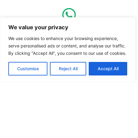
We value your privacy
0160 – 25 14 302
We use cookies to enhance your browsing experience,
serve personalised ads or content, and analyse our traffic.
Nutzungsbedingungen
By clicking "Accept All", you consent to our use of cookies.
Customise
Reject All
Accept All
Datenschutzerläuterung
FAQ
Impressum
F
Y
a
o